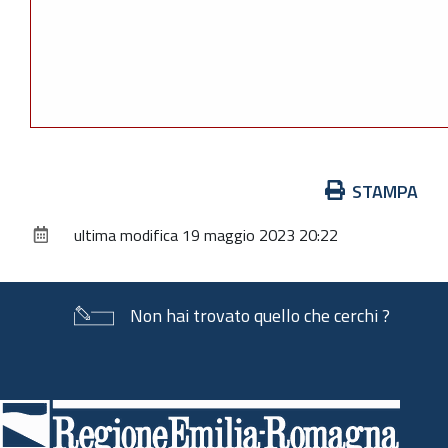
Azioni
STAMPA
sul
ultima modifica
19 maggio 2023 20:22
documento
Non hai trovato quello che cerchi ?
Piè
di
pagina