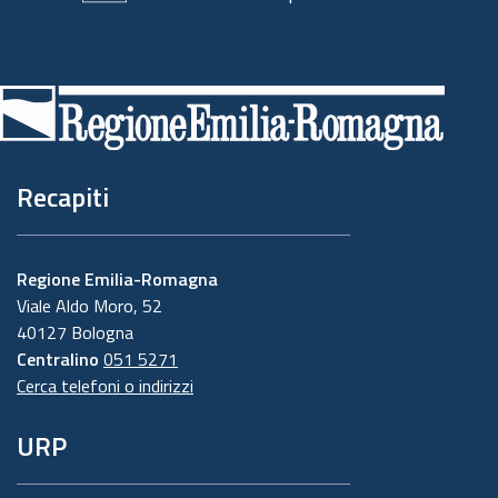
Piè
di
pagina
Recapiti
Regione Emilia-Romagna
Viale Aldo Moro, 52
40127 Bologna
Centralino
051 5271
Cerca telefoni o indirizzi
URP