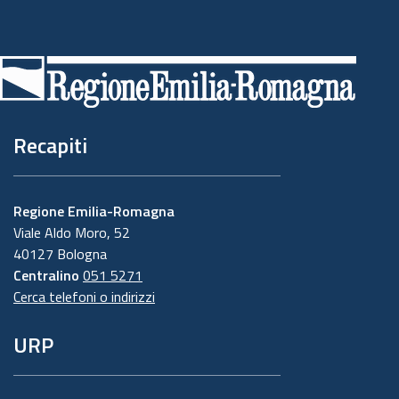
Piè
di
pagina
Recapiti
Regione Emilia-Romagna
Viale Aldo Moro, 52
40127 Bologna
Centralino
051 5271
Cerca telefoni o indirizzi
URP