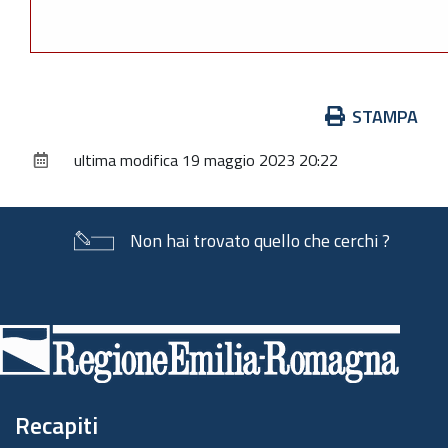
Azioni
STAMPA
sul
ultima modifica
19 maggio 2023 20:22
documento
Non hai trovato quello che cerchi ?
Piè
di
pagina
Recapiti