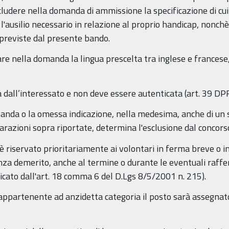
ludere nella domanda di ammissione la specificazione di cui
a l'ausilio necessario in relazione al proprio handicap, nonch
 previste dal presente bando.
care nella domanda la lingua prescelta tra inglese e francese,
 dall’interessato e non deve essere autenticata (art. 39 D
nda o la omessa indicazione, nella medesima, anche di un so
iarazioni sopra riportate, determina l'esclusione dal concors
è riservato prioritariamente ai volontari in ferma breve o 
enza demerito, anche al termine o durante le eventuali raff
cato dall'art. 18 comma 6 del D.Lgs 8/5/2001 n. 215).
 appartenente ad anzidetta categoria il posto sarà assegnat