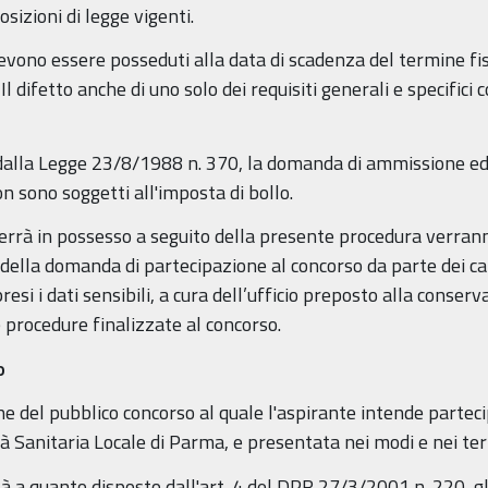
osizioni di legge vigenti.
i, devono essere posseduti alla data di scadenza del termine f
 difetto anche di uno solo dei requisiti generali e specific
alla Legge 23/8/1988 n. 370, la domanda di ammissione ed 
n sono soggetti all'imposta di bollo.
 verrà in possesso a seguito della presente procedura verrann
ella domanda di partecipazione al concorso da parte dei can
esi i dati sensibili, a cura dell’ufficio preposto alla conser
 procedure finalizzate al concorso.
so
e del pubblico concorso al quale l'aspirante intende parteci
à Sanitaria Locale di Parma, e presentata nei modi e nei ter
 a quanto disposto dall'art. 4 del DPR 27/3/2001 n. 220, gl