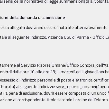
ai sensi della normativa di legge summenzionata ai volontar
zione della domanda di ammissione
essa allegata dovranno essere inoltrate alternativamente 
ale al seguente indirizzo: Azienda USL di Parma - Ufficio Con
amente al Servizio Risorse Umane/Ufficio Concorsi dell'Azie
 venerdì dalle ore 10 alle ore 13; il martedì ed il giovedì anch
possesso di indirizzo personale di posta elettronica certific
rtificata) al seguente indirizzo: serv_risorse_umane@pec.au
gati, a pena di esclusione, dovrà essere composta di un unico
zione al corrispondente titolo secondo l’ordine dell’elenco