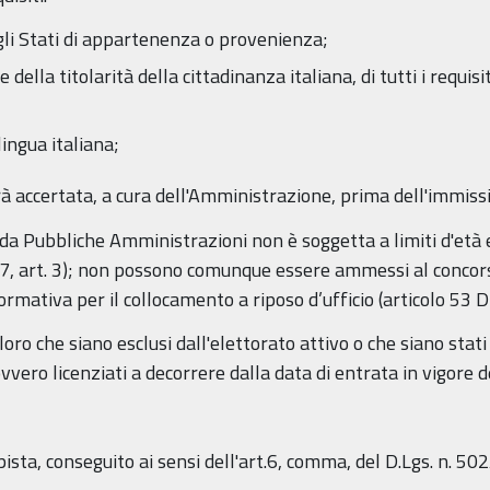
 negli Stati di appartenenza o provenienza;
ella titolarità della cittadinanza italiana, di tutti i requisiti
ingua italiana;
rrà accertata, a cura dell'Amministrazione, prima dell'immissi
da Pubbliche Amministrazioni non è soggetta a limiti d'età e s
97, art. 3); non possono comunque essere ammessi al concor
normativa per il collocamento a riposo d’ufficio (articolo 5
ro che siano esclusi dall'elettorato attivo o che siano stati 
ero licenziati a decorrere dalla data di entrata in vigore d
pista, conseguito ai sensi dell'art.6, comma, del D.Lgs. n. 50