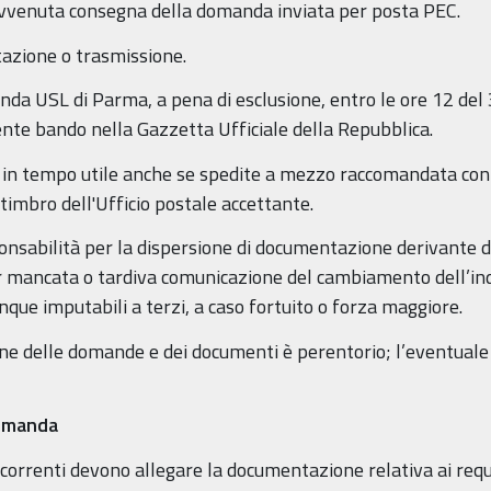
’avvenuta consegna della domanda inviata per posta PEC.
tazione o trasmissione.
da USL di Parma, a pena di esclusione, entro le ore 12 del 
ente bando nella Gazzetta Ufficiale della Repubblica.
in tempo utile anche se spedite a mezzo raccomandata con a
l timbro dell'Ufficio postale accettante.
sabilità per la dispersione di documentazione derivante da
r mancata o tardiva comunicazione del cambiamento dell’ind
nque imputabili a terzi, a caso fortuito o forza maggiore.
ne delle domande e dei documenti è perentorio; l’eventuale r
domanda
orrenti devono allegare la documentazione relativa ai requis