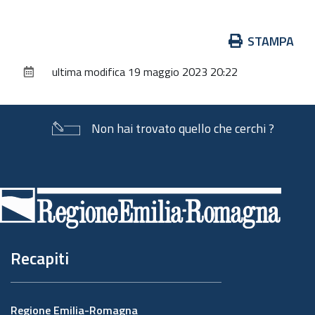
Azioni
STAMPA
sul
ultima modifica
19 maggio 2023 20:22
documento
Non hai trovato quello che cerchi ?
Piè
di
pagina
Recapiti
Regione Emilia-Romagna