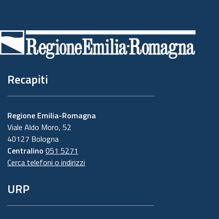
Piè
di
pagina
Recapiti
Regione Emilia-Romagna
Viale Aldo Moro, 52
40127 Bologna
Centralino
051 5271
Cerca telefoni o indirizzi
URP