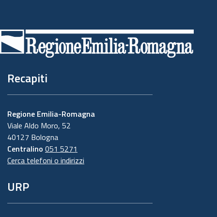
Piè
di
pagina
Recapiti
Regione Emilia-Romagna
Viale Aldo Moro, 52
40127 Bologna
Centralino
051 5271
Cerca telefoni o indirizzi
URP