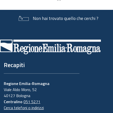
documento
Non hai trovato quello che cerchi ?
Piè
di
pagina
Recapiti
Regione Emilia-Romagna
Viale Aldo Moro, 52
40127 Bologna
Centralino
051 5271
Cerca telefoni o indirizzi