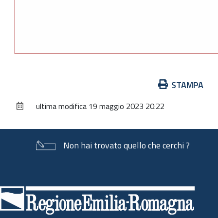
Azioni
STAMPA
sul
ultima modifica
19 maggio 2023 20:22
documento
Non hai trovato quello che cerchi ?
Piè
di
pagina