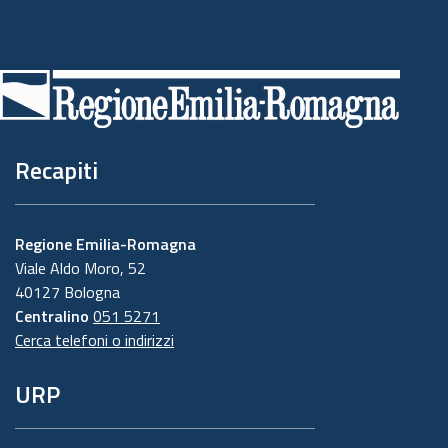
Piè
di
pagina
Recapiti
Regione Emilia-Romagna
Viale Aldo Moro, 52
40127 Bologna
Centralino
051 5271
Cerca telefoni o indirizzi
URP