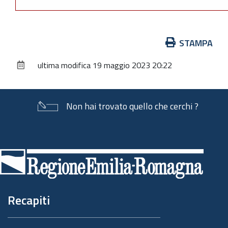
Azioni
STAMPA
sul
ultima modifica
19 maggio 2023 20:22
documento
Non hai trovato quello che cerchi ?
Piè
di
pagina
Recapiti