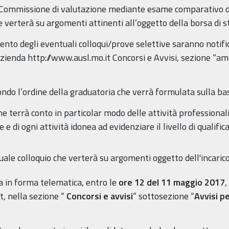
 Commissione di valutazione mediante esame comparativo dei
 verterà su argomenti attinenti all’oggetto della borsa di s
mento degli eventuali colloqui/prove selettive saranno notif
Azienda http://www.ausl.mo.it Concorsi e Avvisi, sezione “am
ondo l’ordine della graduatoria che verrà formulata sulla ba
e terrà conto in particolar modo delle attività professionali 
e e di ogni attività idonea ad evidenziare il livello di qualifi
ale colloquio che verterà su argomenti oggetto dell'incaric
 in forma telematica, entro le
ore 12 del 11 maggio 2017
,
, nella sezione “
Concorsi e avvisi
” sottosezione “
Avvisi p