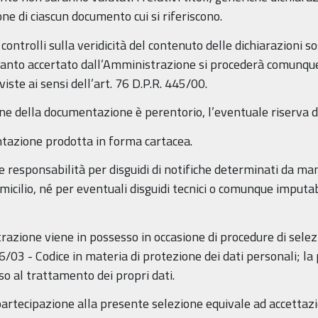
ne di ciascun documento cui si riferiscono.
ntrolli sulla veridicità del contenuto delle dichiarazioni sos
uanto accertato dall’Amministrazione si procederà comunque
viste ai sensi dell’art. 76 D.P.R. 445/00.
ne della documentazione è perentorio, l’eventuale riserva di 
tazione prodotta in forma cartacea.
esponsabilità per disguidi di notifiche determinati da man
ilio, né per eventuali disguidi tecnici o comunque imputabili
istrazione viene in possesso in occasione di procedure di sele
 196/03 - Codice in materia di protezione dei dati personali;
so al trattamento dei propri dati.
rtecipazione alla presente selezione equivale ad accettazion