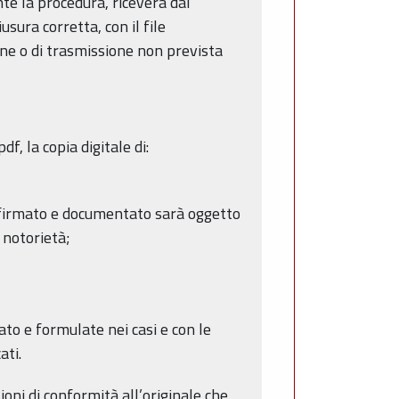
e la procedura, riceverà dal
sura corretta, con il file
ne o di trasmissione non prevista
f, la copia digitale di:
, firmato e documentato sarà oggetto
 notorietà;
dato e formulate nei casi e con le
ati.
ioni di conformità all’originale che