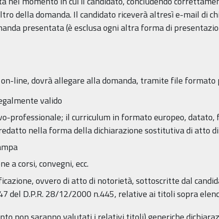
a nel momento in cui il candidato, concludendo correttament
ro della domanda. Il candidato riceverà altresì e-mail di chiu
manda presentata (è esclusa ogni altra forma di presentazio
on-line, dovrà allegare alla domanda, tramite file formato pd
egalmente valido
vo-professionale; il curriculum in formato europeo, datato
edatto nella forma della dichiarazione sostitutiva di atto di
tampa
ne a corsi, convegni, ecc.
ificazione, ovvero di atto di notorietà, sottoscritte dal candi
47 del D.P.R. 28/12/2000 n.445, relative ai titoli sopra elenc
o non saranno valutati i relativi titoli) generiche dichiaraz