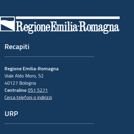
Piè
di
pagina
Recapiti
Regione Emilia-Romagna
Viale Aldo Moro, 52
40127 Bologna
Centralino
051 5271
Cerca telefoni o indirizzi
URP