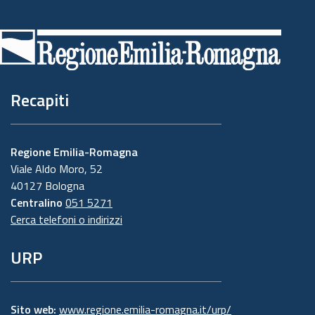
Piè
di
pagina
Recapiti
Regione Emilia-Romagna
Viale Aldo Moro, 52
40127 Bologna
Centralino
051 5271
Cerca telefoni o indirizzi
URP
Sito web:
www.regione.emilia-romagna.it/urp/