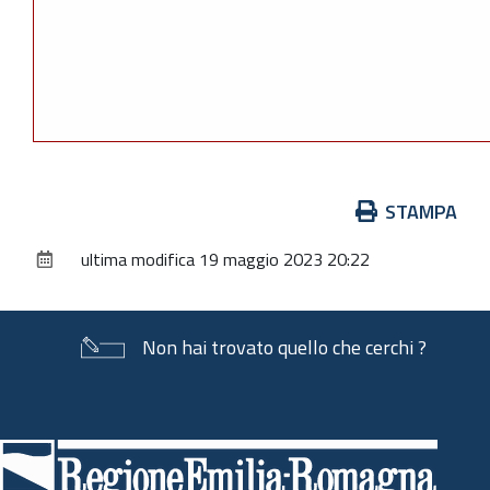
Azioni
STAMPA
sul
ultima modifica
19 maggio 2023 20:22
documento
Non hai trovato quello che cerchi ?
Piè
di
pagina