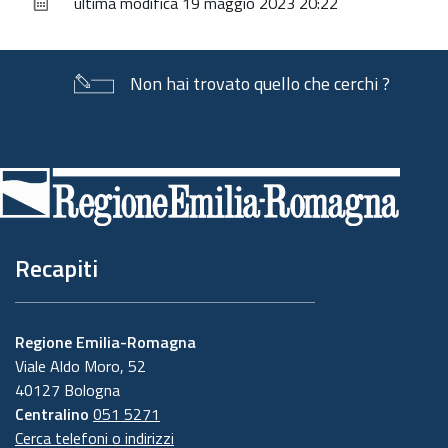
ultima modifica
19 maggio 2023 20:22
documento
Non hai trovato quello che cerchi ?
Piè
di
pagina
Recapiti
Regione Emilia-Romagna
Viale Aldo Moro, 52
40127 Bologna
Centralino
051 5271
Cerca telefoni o indirizzi