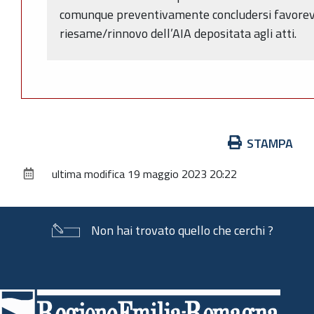
comunque preventivamente concludersi favorev
riesame/rinnovo dell’AIA depositata agli atti.
Azioni
STAMPA
sul
ultima modifica
19 maggio 2023 20:22
documento
Non hai trovato quello che cerchi ?
Piè
di