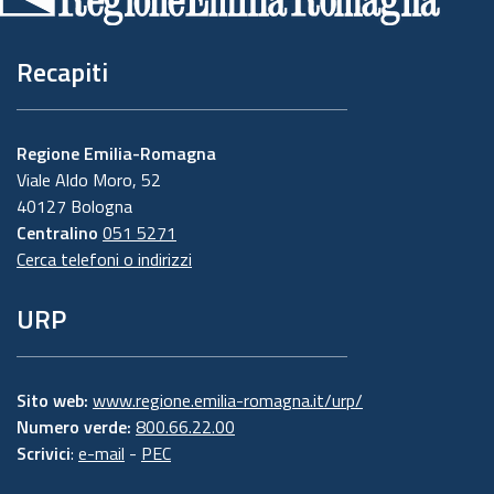
pagina
Recapiti
Regione Emilia-Romagna
Viale Aldo Moro, 52
40127 Bologna
Centralino
051 5271
Cerca telefoni o indirizzi
URP
Sito web:
www.regione.emilia-romagna.it/urp/
Numero verde:
800.66.22.00
Scrivici
:
e-mail
-
PEC