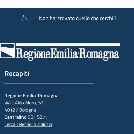
Non hai trovato quello che cerchi ?
Piè
di
pagina
Recapiti
Regione Emilia-Romagna
Viale Aldo Moro, 52
40127 Bologna
Centralino
051 5271
Cerca telefoni o indirizzi