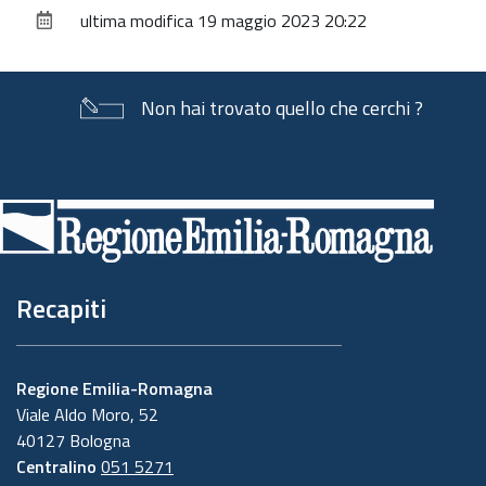
sul
ultima modifica
19 maggio 2023 20:22
documento
Non hai trovato quello che cerchi ?
Piè
di
pagina
Recapiti
Regione Emilia-Romagna
Viale Aldo Moro, 52
40127 Bologna
Centralino
051 5271