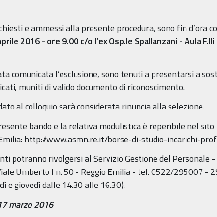
 richiesti e ammessi alla presente procedura, sono fin d’ora 
aprile 2016 - ore 9.00 c/o l’ex Osp.le Spallanzani - Aula F.ll
tata comunicata l’esclusione, sono tenuti a presentarsi a so
dicati, muniti di valido documento di riconoscimento.
to al colloquio sarà considerata rinuncia alla selezione.
presente bando e la relativa modulistica è reperibile nel sito
Emilia: http://www.asmn.re.it/borse-di-studio-incarichi-prof
ti potranno rivolgersi al Servizio Gestione del Personale - Uf
Viale Umberto I n. 50 - Reggio Emilia - tel. 0522/295007 - 29
dì e giovedì dalle 14.30 alle 16.30).
17 marzo 2016