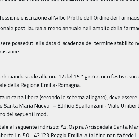
fessione e iscrizione all’Albo Prof.le dell’Ordine dei Farmacis
nale post-laurea almeno annuale nell’ambito della farmac
 essere posseduti alla data di scadenza del termine stabilito 
missione.
e domande scade alle ore 12 del 15° giorno non festivo succe
iale della Regione Emilia-Romagna.
a in carta libera (secondo lo schema allegato), deve essere 
e Santa Maria Nuova” – Edificio Spallanzani - Viale Umbert
no dei seguenti modi:
ale al seguente indirizzo: Az. Osp.ra Arcispedale Santa Mar
rto I n. 50 - 42123 Reggio Emilia: a tal fine non fa fede il 