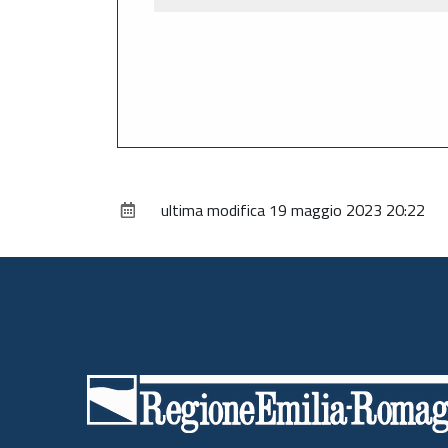
ultima modifica
19 maggio 2023 20:22
Piè
di
pagina