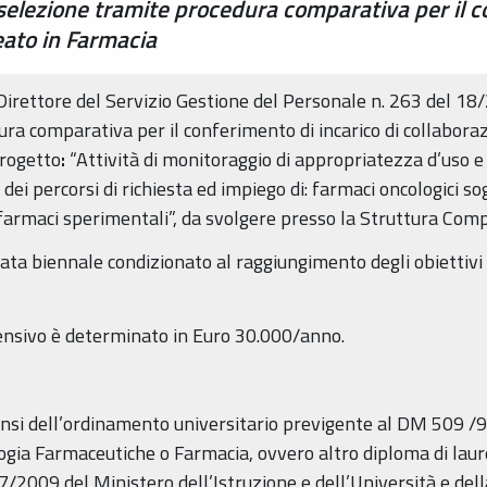
 selezione tramite procedura comparativa per il c
eato in Farmacia
 Direttore del Servizio Gestione del Personale n. 263 del 18
ura comparativa per il conferimento di incarico di collabora
progetto
:
“Attività di monitoraggio di appropriatezza d’uso e 
 dei percorsi di richiesta ed impiego di: farmaci oncologici s
farmaci sperimentali”, da svolgere presso la Struttura Comp
rata biennale condizionato al raggiungimento degli obiettivi
nsivo è determinato in Euro 30.000/anno.
ensi dell’ordinamento universitario previgente al DM 509 /9
gia Farmaceutiche o Farmacia, ovvero altro diploma di laure
7/2009 del Ministero dell’Istruzione e dell’Università e dell