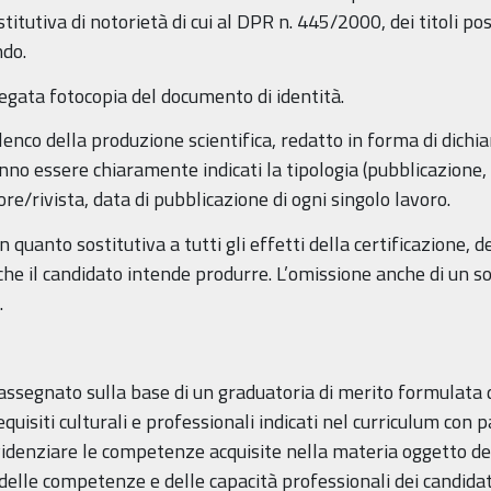
titutiva di notorietà di cui al DPR n. 445/2000, dei titoli pos
ndo.
egata fotocopia del documento di identità.
co della produzione scientifica, redatto in forma di dichiara
o essere chiaramente indicati la tipologia (pubblicazione, ca
tore/rivista, data di pubblicazione di ogni singolo lavoro.
n quanto sostitutiva a tutti gli effetti della certificazione, 
o che il candidato intende produrre. L’omissione anche di un
.
à assegnato sulla base di un graduatoria di merito formulat
uisiti culturali e professionali indicati nel curriculum con p
videnziare le competenze acquisite nella materia oggetto del
 delle competenze e delle capacità professionali dei candidati