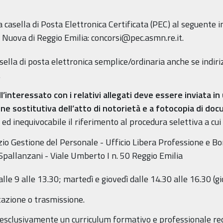
 casella di Posta Elettronica Certificata (PEC) al seguente i
ia Nuova di Reggio Emilia: concorsi@pec.asmn.re.it.
sella di posta elettronica semplice/ordinaria anche se indiriz
.
interessato con i relativi allegati deve essere inviata in
e sostitutiva dell’atto di notorietà e a fotocopia di doc
ed inequivocabile il riferimento al procedura selettiva a cui
o Gestione del Personale - Ufficio Libera Professione e Bor
Spallanzani - Viale Umberto I n. 50 Reggio Emilia
dalle 9 alle 13.30; martedì e giovedì dalle 14.30 alle 16.30 (g
tazione o trasmissione.
esclusivamente un curriculum formativo e professionale red