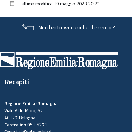
ultima modifica
19 maggio 2023 20:22
documento
Non hai trovato quello che cerchi ?
Piè
di
pagina
Recapiti
Regione Emilia-Romagna
Viale Aldo Moro, 52
40127 Bologna
Centralino
051 5271
Cerca telefoni o indirizzi