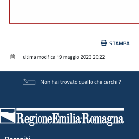
Azioni
STAMPA
sul
ultima modifica
19 maggio 2023 20:22
documento
Non hai trovato quello che cerchi ?
Piè
di
pagina
Recapiti