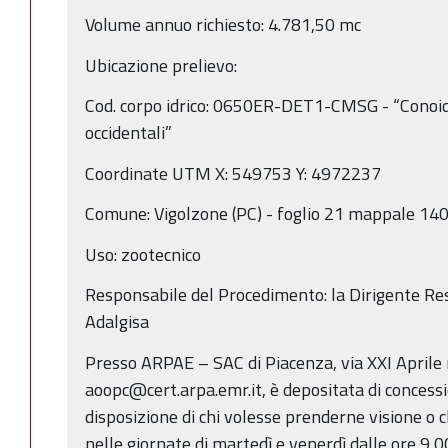
Volume annuo richiesto: 4.781,50 mc
Ubicazione prelievo:
Cod. corpo idrico: 0650ER-DET1-CMSG - “Conoid
occidentali”
Coordinate UTM X: 549753 Y: 4972237
Comune: Vigolzone (PC) - foglio 21 mappale 140
Uso: zootecnico
Responsabile del Procedimento: la Dirigente Res
Adalgisa
Presso ARPAE – SAC di Piacenza, via XXI Aprile
aoopc@cert.arpa.emr.it, è depositata di concessi
disposizione di chi volesse prenderne visione o c
nelle giornate di martedì e venerdì dalle ore 9,0