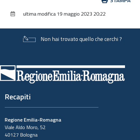
STAMPA
sul
ultima modifica
19 maggio 2023 20:22
documento
Non hai trovato quello che cerchi ?
Piè
di
pagina
Recapiti
Regione Emilia-Romagna
Viale Aldo Moro, 52
40127 Bologna