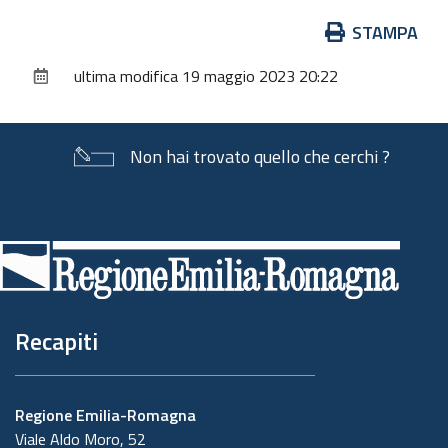
Azioni
STAMPA
sul
ultima modifica
19 maggio 2023 20:22
documento
Non hai trovato quello che cerchi ?
Piè
di
pagina
Recapiti
Regione Emilia-Romagna
Viale Aldo Moro, 52