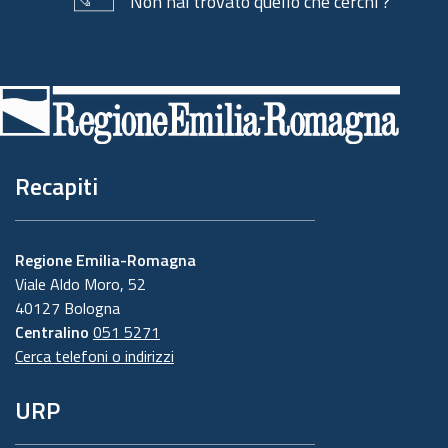
Non hai trovato quello che cerchi ?
Piè
di
pagina
Recapiti
Regione Emilia-Romagna
Viale Aldo Moro, 52
40127 Bologna
Centralino
051 5271
Cerca telefoni o indirizzi
URP