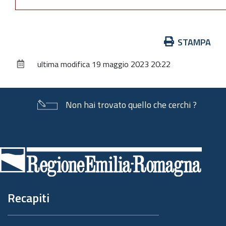
Azioni
STAMPA
sul
ultima modifica
19 maggio 2023 20:22
documento
Non hai trovato quello che cerchi ?
Piè
di
pagina
Recapiti