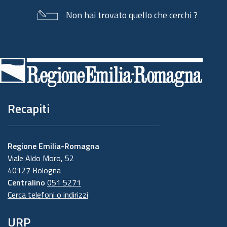
Non hai trovato quello che cerchi ?
Piè
di
pagina
Recapiti
Regione Emilia-Romagna
Viale Aldo Moro, 52
40127 Bologna
Centralino
051 5271
Cerca telefoni o indirizzi
URP