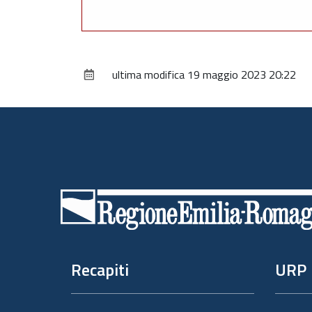
ultima modifica
19 maggio 2023 20:22
Piè
di
pagina
Recapiti
URP