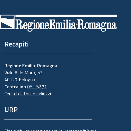
Piè
di
pagina
Recapiti
Regione Emilia-Romagna
Viale Aldo Moro, 52
40127 Bologna
Centralino
051 5271
Cerca telefoni o indirizzi
URP
Sito web:
www.regione.emilia-romagna.it/urp/