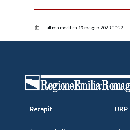
ultima modifica
19 maggio 2023 20:22
Piè
di
pagina
Recapiti
URP