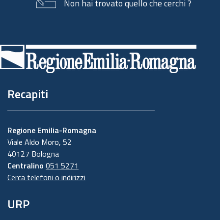
Non hai trovato quello che cerchi ?
Piè
di
pagina
Recapiti
Regione Emilia-Romagna
Viale Aldo Moro, 52
40127 Bologna
Centralino
051 5271
Cerca telefoni o indirizzi
URP