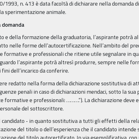
2/10/1993, n. 413 è data facoltà di dichiarare nella domanda 
 la sperimentazione animale.
la domanda
ito e della formazione della graduatoria, l’aspirante potrà 
tto nelle forme dell’autocertificazione. Nell’ambito del pre
e formative e professionali che ritiene utile segnalare in q
guardo l’aspirante potrà altresì produrre, sempre nelle form
 fini dell’incarico da conferire.
ere redatto nella forma della dichiarazione sostitutiva di atto
ze penali in caso di dichiarazioni mendaci, sotto la sua p
e formative e professionali: ……….”). La dichiarazione deve 
ersonale del sottoscrittore.
l candidato - in quanto sostitutiva a tutti gli effetti della r
utazione del titolo o dell’esperienza che il candidato intende
ione del titolo autocertificato. In via esemplificativa, con 