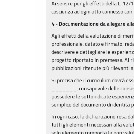
Ai sensi e per gli effetti della L. 1
coscienza ad ogni atto connesso con
4 - Documentazione da allegare al
Agli effetti della valutazione di mer
professionale, datato e firmato, reda
descrivere e dettagliare le esperienz
progetto riportato in premessa. Al ri
pubblicazioni ritenute più rilevanti ai
Si precisa che il curriculum dovrà ess
_______, consapevole delle conseguen
possedere le sottoindicate esperienz
semplice del documento di identità p
In ogni caso, la dichiarazione resa da
tutti gli elementi necessari alla val
solo elemento comporta la non valutaz