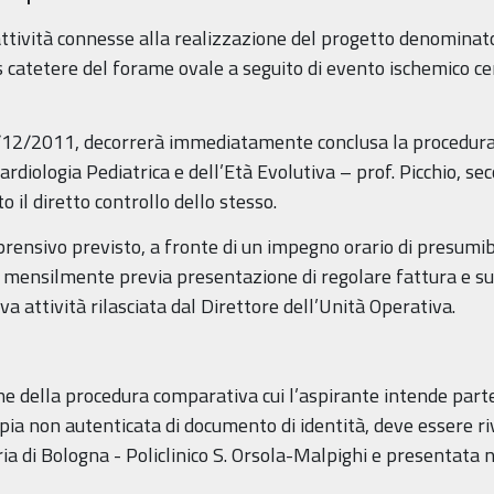
attività connesse alla realizzazione del progetto denominat
 catetere del forame ovale a seguito di evento ischemico ce
31/12/2011, decorrerà immediatamente conclusa la procedura
rdiologia Pediatrica e dell’Età Evolutiva – prof. Picchio, se
o il diretto controllo dello stesso.
nsivo previsto, a fronte di un impegno orario di presumibi
o mensilmente previa presentazione di regolare fattura e s
a attività rilasciata dal Direttore dell’Unità Operativa.
ne della procedura comparativa cui l’aspirante intende parte
pia non autenticata di documento di identità, deve essere ri
a di Bologna - Policlinico S. Orsola-Malpighi e presentata ne