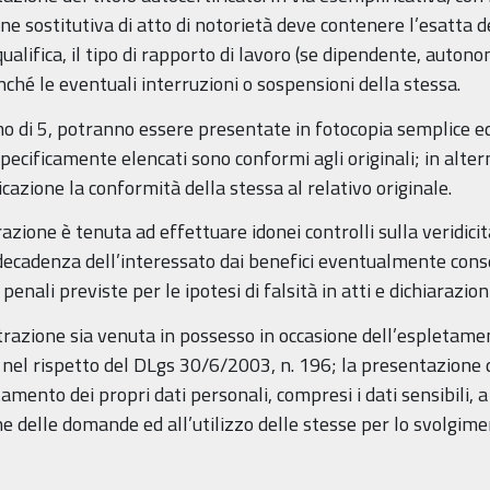
one sostitutiva di atto di notorietà deve contenere l’esatta
qualifica, il tipo di rapporto di lavoro (se dipendente, autonomo
nché le eventuali interruzioni o sospensioni della stessa.
o di 5, potranno essere presentate in fotocopia semplice e
specificamente elencati sono conformi agli originali; in altern
cazione la conformità della stessa al relativo originale.
zione è tenuta ad effettuare idonei controlli sulla veridicit
a decadenza dell’interessato dai benefici eventualmente cons
 penali previste per le ipotesi di falsità in atti e dichiarazio
istrazione sia venuta in possesso in occasione dell’espletame
i nel rispetto del DLgs 30/6/2003, n. 196; la presentazione
tamento dei propri dati personali, compresi i dati sensibili,
ne delle domande ed all’utilizzo delle stesse per lo svolgim