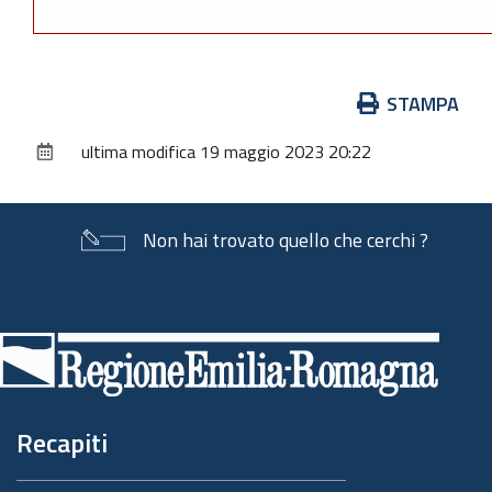
Azioni
STAMPA
sul
ultima modifica
19 maggio 2023 20:22
documento
Non hai trovato quello che cerchi ?
Piè
di
pagina
Recapiti