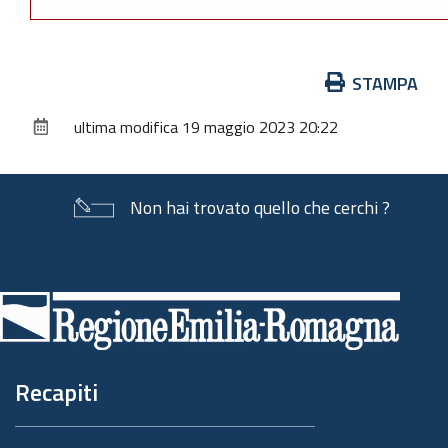
Azioni
STAMPA
sul
ultima modifica
19 maggio 2023 20:22
documento
Non hai trovato quello che cerchi ?
Piè
di
pagina
Recapiti