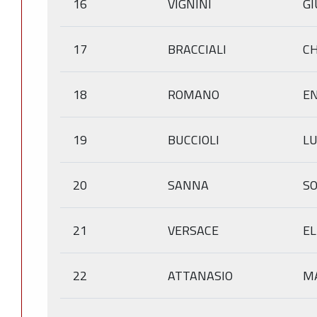
16
VIGNINI
GI
17
BRACCIALI
C
18
ROMANO
E
19
BUCCIOLI
LU
20
SANNA
SO
21
VERSACE
E
22
ATTANASIO
M