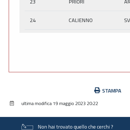
23
PRIORI
A
24
CALIENNO
SV
Azioni
STAMPA
sul
ultima modifica
19 maggio 2023 20:22
documento
Non hai trovato quello che cerchi ?