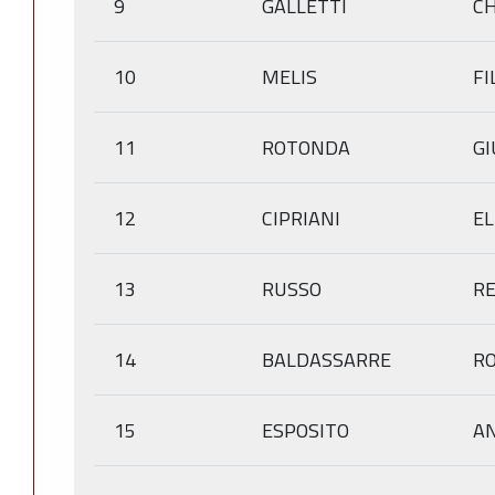
9
GALLETTI
C
10
MELIS
FI
11
ROTONDA
GI
12
CIPRIANI
E
13
RUSSO
R
14
BALDASSARRE
R
15
ESPOSITO
A