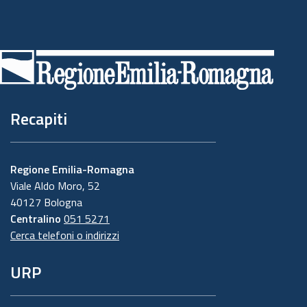
Piè
di
pagina
Recapiti
Regione Emilia-Romagna
Viale Aldo Moro, 52
40127 Bologna
Centralino
051 5271
Cerca telefoni o indirizzi
URP