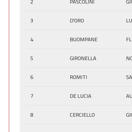
2
PASCOLINI
GI
3
D'ORO
LU
4
BUOMPANE
F
5
GIRONELLA
N
6
ROMITI
S
7
DE LUCIA
A
8
CERCIELLO
GI