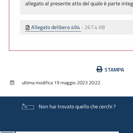
allegato al presente atto del quale è parte inte
Allegato delibera 494
-
267.4 KB
Azioni
STAMPA
sul
ultima modifica
19 maggio 2023 20:22
documento
Non hai trovato quello che cerchi ?
Piè
di