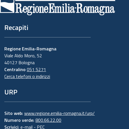
pagina
Recapiti
Regione Emilia-Romagna
Viale Aldo Moro, 52
40127 Bologna
Centralino
051 5271
Cerca telefoni o indirizzi
URP
Sito web:
www.regione.emilia-romagna.it/urp/
Numero verde:
800.66.22.00
Scrivici
:
e-mail
-
PEC