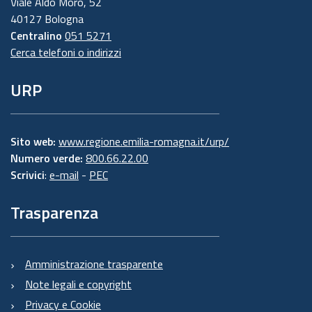
Viale Aldo Moro, 52
40127 Bologna
Centralino
051 5271
Cerca telefoni o indirizzi
URP
Sito web:
www.regione.emilia-romagna.it/urp/
Numero verde:
800.66.22.00
Scrivici
:
e-mail
-
PEC
Trasparenza
Amministrazione trasparente
Note legali e copyright
Privacy e Cookie