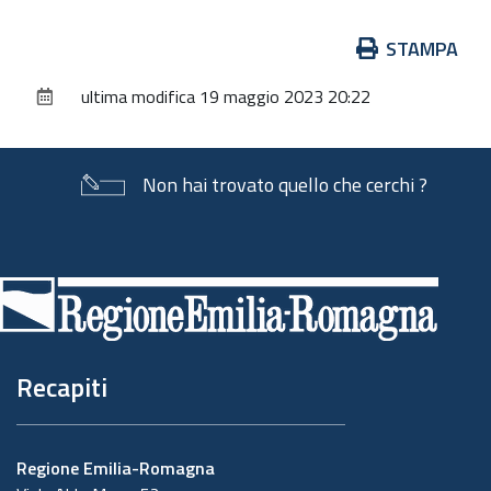
Azioni
STAMPA
sul
ultima modifica
19 maggio 2023 20:22
documento
Non hai trovato quello che cerchi ?
Piè
di
pagina
Recapiti
Regione Emilia-Romagna