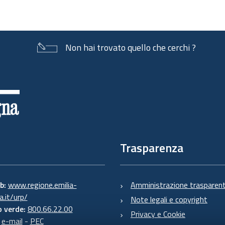
Non hai trovato quello che cerchi ?
Trasparenza
eb:
www.regione.emilia-
Amministrazione trasparen
.it/urp/
Note legali e copyright
 verde:
800.66.22.00
Privacy e Cookie
:
e-mail
-
PEC