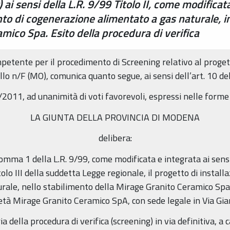
) ai sensi della L.R. 9/99 Titolo II, come modific
nto di cogenerazione alimentato a gas naturale, i
ico Spa. Esito della procedura di verifica
petente per il procedimento di Screening relativo al progett
o n/F (MO), comunica quanto segue, ai sensi dell’art. 10 del
2011, ad unanimità di voti favorevoli, espressi nelle forme 
LA GIUNTA DELLA PROVINCIA DI MODENA
delibera:
, comma 1 della L.R. 9/99, come modificata e integrata ai sens
itolo III della suddetta Legge regionale, il progetto di instal
rale, nello stabilimento della Mirage Granito Ceramico Spa
ietà Mirage Granito Ceramico SpA, con sede legale in Via Gia
ia della procedura di verifica (screening) in via definitiva, 