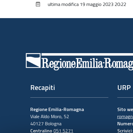
ultima modifica
19 maggio 2023 20:22
Piè
di
pagina
Recapiti
URP
Regione Emilia-Romagna
Sito w
Viale Aldo Moro, 52
romagna
40127 Bologna
Numero
Centralino
051 5271
Scrivici