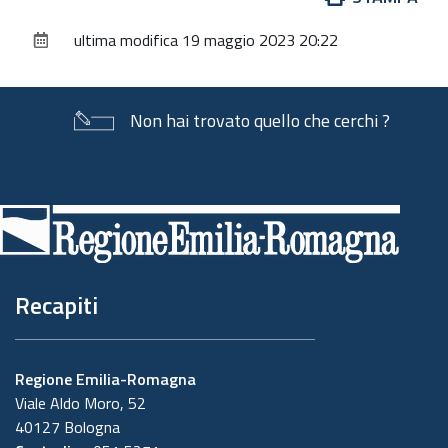
sul
ultima modifica
19 maggio 2023 20:22
documento
Non hai trovato quello che cerchi ?
Piè
di
pagina
Recapiti
Regione Emilia-Romagna
Viale Aldo Moro, 52
40127 Bologna