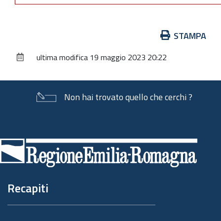
Azioni
STAMPA
sul
ultima modifica
19 maggio 2023 20:22
documento
Non hai trovato quello che cerchi ?
Piè
di
pagina
Recapiti