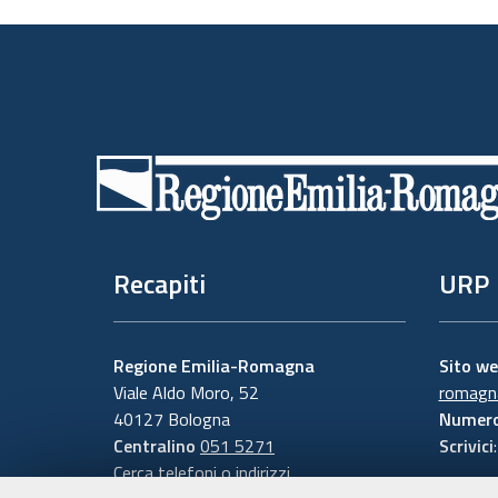
Piè
di
pagina
Recapiti
URP
Regione Emilia-Romagna
Sito w
Viale Aldo Moro, 52
romagna
40127 Bologna
Numero
Centralino
051 5271
Scrivici
Cerca telefoni o indirizzi