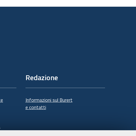
sul
documento
Redazione
te
Informazioni sul Burert
e contatti
à