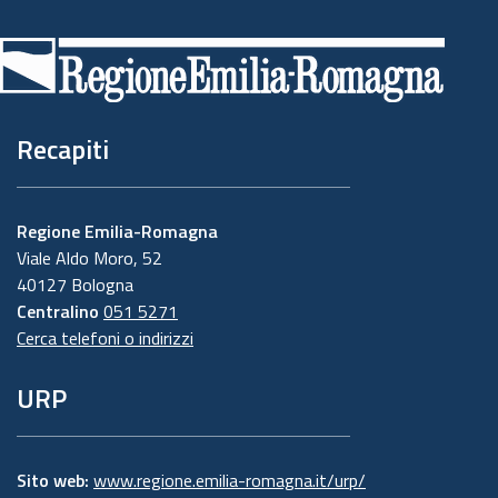
Piè
di
pagina
Recapiti
Regione Emilia-Romagna
Viale Aldo Moro, 52
40127 Bologna
Centralino
051 5271
Cerca telefoni o indirizzi
URP
Sito web:
www.regione.emilia-romagna.it/urp/