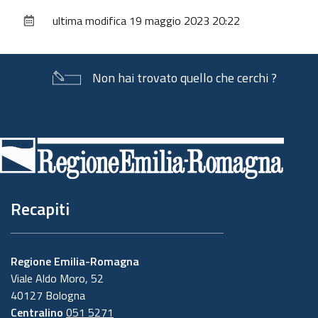
sul
ultima modifica
19 maggio 2023 20:22
documento
Non hai trovato quello che cerchi ?
Piè
di
pagina
Recapiti
Regione Emilia-Romagna
Viale Aldo Moro, 52
40127 Bologna
Centralino
051 5271