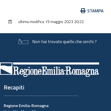
Azioni
STAMPA
sul
ultima modifica
19 maggio 2023 20:22
documento
Non hai trovato quello che cerchi ?
Piè
di
pagina
Recapiti
Regione Emilia-Romagna