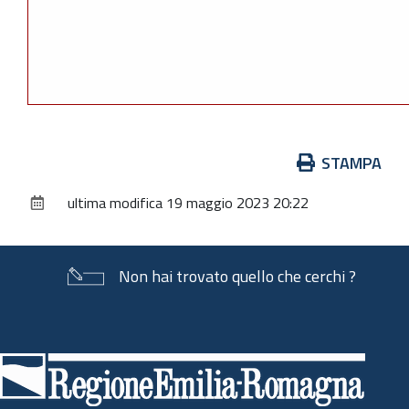
Azioni
STAMPA
sul
ultima modifica
19 maggio 2023 20:22
documento
Non hai trovato quello che cerchi ?
Piè
di
pagina