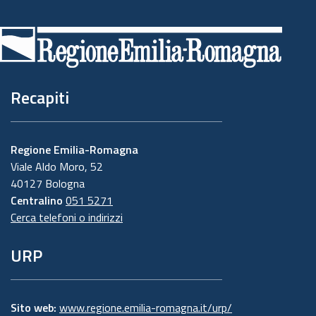
Piè
di
pagina
Recapiti
Regione Emilia-Romagna
Viale Aldo Moro, 52
40127 Bologna
Centralino
051 5271
Cerca telefoni o indirizzi
URP
Sito web:
www.regione.emilia-romagna.it/urp/