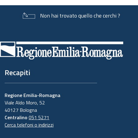
Non hai trovato quello che cerchi ?
Piè
di
pagina
Recapiti
Regione Emilia-Romagna
Viale Aldo Moro, 52
40127 Bologna
Centralino
051 5271
Cerca telefoni o indirizzi