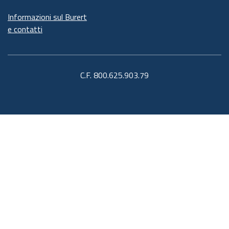
Informazioni sul Burert
e contatti
C.F. 800.625.903.79