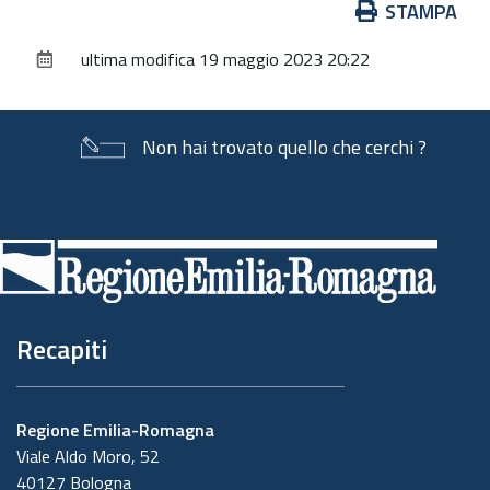
Azioni
STAMPA
sul
ultima modifica
19 maggio 2023 20:22
documento
Non hai trovato quello che cerchi ?
Piè
di
pagina
Recapiti
Regione Emilia-Romagna
Viale Aldo Moro, 52
40127 Bologna