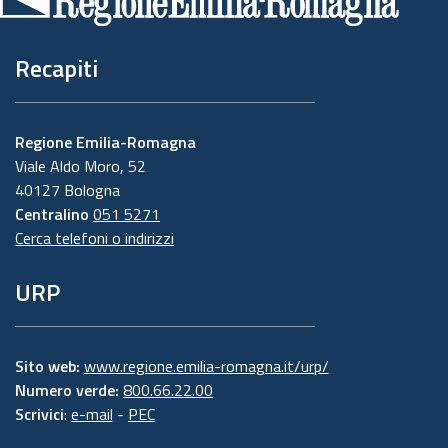
pagina
Recapiti
Regione Emilia-Romagna
Viale Aldo Moro, 52
40127 Bologna
Centralino
051 5271
Cerca telefoni o indirizzi
URP
Sito web:
www.regione.emilia-romagna.it/urp/
Numero verde:
800.66.22.00
Scrivici
:
e-mail
-
PEC