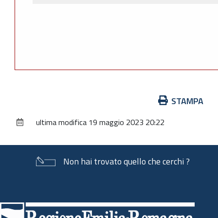
Azioni
STAMPA
sul
ultima modifica
19 maggio 2023 20:22
documento
Non hai trovato quello che cerchi ?
Piè
di